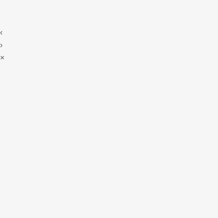
‹
›
×