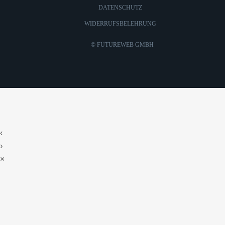
DATENSCHUTZ
WIDERRUFSBELEHRUNG
©
FUTUREWEB GMBH
‹
›
×